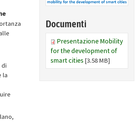
the
Documenti
portanza
alle
Presentazione Mobility
for the development of
smart cities
[3.58 MB]
 di
 la
uire
ilano,
ù