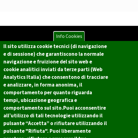
Info Cookies
Il sito utilizza cookie tecnici (di navigazione
Copyright © 2017 Città metropolitana di Genova | CF:
e di sessione) che garantiscono la normale
80007350103
navigazione e fruizione del sito web e
Il Portale è gestito dal Servizio Sistemi Informativi e Sviluppo Economico,
cookie analitici inviati da terze parti (Web
GenovaMetropoli
Analytics Italia) che consentono di tracciare
e analizzare, in forma anonima, il
comportamento per quanto riguarda
Tecnologie e Accessibilità
tempi, ubicazione geografica e
comportamento sul sito.Puoi acconsentire
Privacy
all’utilizzo di tali tecnologie utilizzando il
Note Legali
pulsante “Accetta” o rifiutare utilizzando il
pulsante "Rifiuta". Puoi liberamente
Contatti