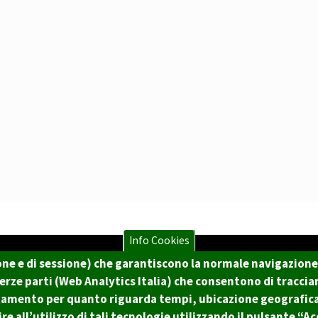
Info Cookies
zione e di sessione) che garantiscono la normale navigazione
Tecnologie e Accessibili
 terze parti (Web Analytics Italia) che consentono di traccia
007350103
tamento per quanto riguarda tempi, ubicazione geografica
ovaMetropoli
Statistiche
Area Rise
all’utilizzo di tali tecnologie utilizzando il pulsante “A