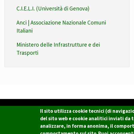
C.I.E.L.I. (Università di Genova)
Anci | Associazione Nazionale Comuni
Italiani
Ministero delle Infrastrutture e dei
Trasporti
Il sito utilizza cookie tecnici (di naviga
del sito web e cookie analitici inviati da
Copyright © 2017 Città metropolitana di Genova | CF: 80
analizzare, in forma anonima, il compor
Il Portale è gestito dal Servizio Sistemi Informativi e Sviluppo Economico, Gen
comportamento sul sito.Puoi acconsentire 