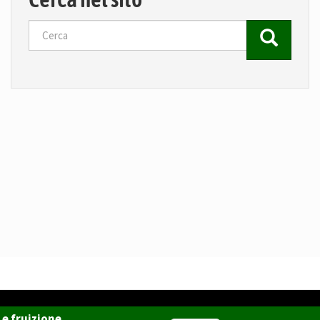
Cerca
 e fruizione