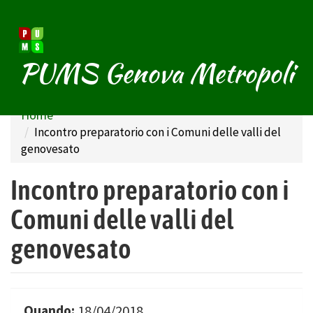
Salta
PUMS Genova Metropoli
al
contenuto
principale
Home
Incontro preparatorio con i Comuni delle valli del
genovesato
Incontro preparatorio con i
Comuni delle valli del
genovesato
Quando:
18/04/2018