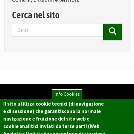
Cerca nel sito
Cerca
Info Cookies
Il sito utilizza cookie tecnici (di navigazione
Copyright © 2017 Città metropolitana di Genova | CF:
e di sessione) che garantiscono la normale
80007350103
navigazione e fruizione del sito web e
Il Portale è gestito dal Servizio Sistemi Informativi e Sviluppo Economico,
cookie analitici inviati da terze parti (Web
GenovaMetropoli
Analytics Italia) che consentono di tracciare